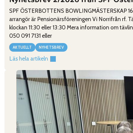
SPF ÖSTERBOTTENS BOWLINGMÄSTERSKAP 16-20.3.2
arrangör är Pensionärsföreningen Vi Norrifrån rf. Tä
klockan 11:30 eller 13:30 Mera information om tävl
050 091 7131 eller
AKTUELLT
NYHETSBREV
Läs hela artikeln
:
Nyhetsbrev
2/2026
från
SPF
Österbotten