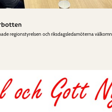
rbotten
de regionstyrelsen och riksdagsledamöterna välkomna t