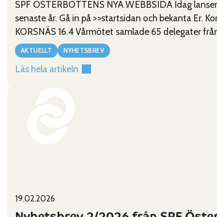
SPF ÖSTERBOTTENS NYA WEBBSIDA Idag lanseras S
senaste år. Gå in på >>startsidan och bekanta Er
KORSNÄS 16.4 Vårmötet samlade 65 delegater från 
AKTUELLT
NYHETSBREV
Läs hela artikeln
:
Nyhetsbrev
3/2026
från
SPF
Österbotten
Published on:
Categories:
19.02.2026
Nyhetsbrev 2/2026 från SPF Öste