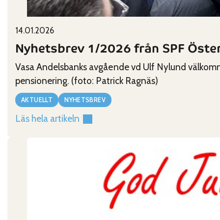
Published on:
Categories:
14.01.2026
Nyhetsbrev 1/2026 från SPF Öste
Vasa Andelsbanks avgående vd Ulf Nylund välkomna
pensionering. (foto: Patrick Ragnäs)
AKTUELLT
NYHETSBREV
Läs hela artikeln
:
Nyhetsbrev
1/2026
från
SPF
Österbotten