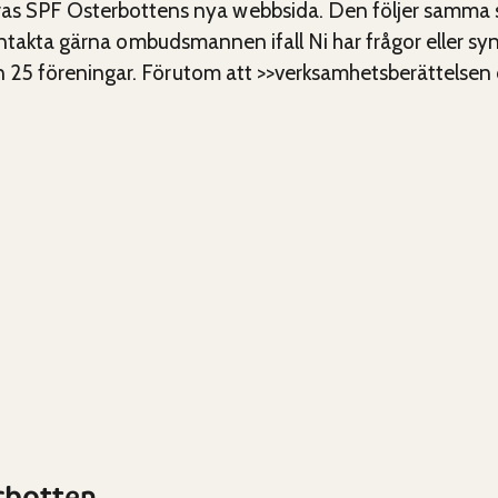
PF Österbottens nya webbsida. Den följer samma sti
. Kontakta gärna ombudsmannen ifall Ni har frågor el
25 föreningar. Förutom att >>verksamhetsberättelsen o
rbotten