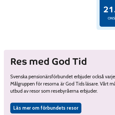
Read: 
onsda
21
ON
Res med God Tid
Svenska pensionärsförbundet erbjuder också varje å
Målgruppen för resorna är God Tids läsare. Vårt må
utbud av resor som resebyråerna erbjuder.
Läs mer om förbundets resor