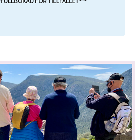
BOKAD FÖR TILLFÄLLET***
 ***FULLBOKAD FÖR TILLFÄLLET***