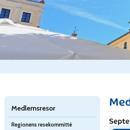
Med
Medlemsresor
Sept
Regionens resekommitté