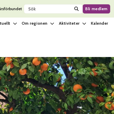
Sök på sidan
ärsförbundet
Bli medlem
tuellt
Om regionen
Aktiviteter
Kalender