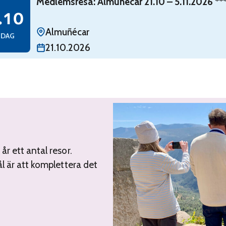
Medlemsresa: Almuñécar 21.10 – 5.11.2026 ***FULL
Medlemsresa: Almuñécar 21.10 – 5.11.2026
g 21 oktober
.10
Almuñécar
SDAG
21.10.2026
r ett antal resor.
l är att komplettera det