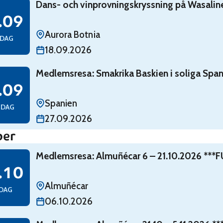
ans- och vinprovningskryssning på Wasaline
Dans- och vinprovningskryssning på Wasalin
g 18 september
.09
Aurora Botnia
EDAG
18.09.2026
edlemsresa: Smakrika Baskien i soliga Spanien 27.9 – 
Medlemsresa: Smakrika Baskien i soliga Span
g 27 september
.09
Spanien
NDAG
27.09.2026
ber
Medlemsresa: Almuñécar 6 – 21.10.2026 ***FULLBO
Medlemsresa: Almuñécar 6 – 21.10.2026 **
g 6 oktober
.10
Almuñécar
SDAG
06.10.2026