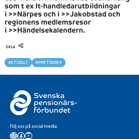
som t ex It-handledarutbildningar
i
>>Närpes
och i
>>Jakobstad
och
regionens medlemsresor
i
>>Händelsekalendern
.
DELA
Categories:
AKTUELLT
NYHETSBREV
Följ oss på social media
Instagram
Facebook
YouTube