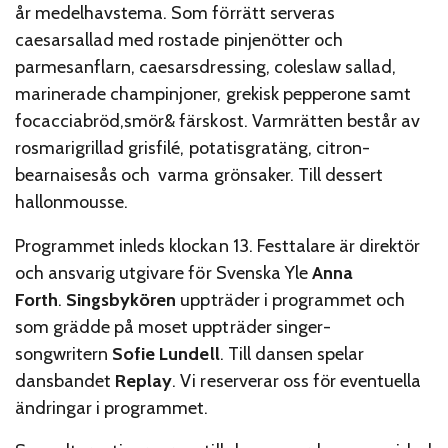
år medelhavstema. Som förrätt serveras
caesarsallad med rostade pinjenötter och
parmesanflarn, caesarsdressing, coleslaw sallad,
marinerade champinjoner, grekisk pepperone samt
focacciabröd,smör& färskost. Varmrätten består av
rosmarigrillad grisfilé, potatisgratäng, citron-
bearnaisesås och varma grönsaker. Till dessert
hallonmousse.
Programmet inleds klockan 13. Festtalare är direktör
och ansvarig utgivare för Svenska Yle
Anna
Forth
.
Singsbykören
uppträder i programmet och
som grädde på moset uppträder singer-
songwritern
Sofie Lundell
. Till dansen spelar
dansbandet
Replay
. Vi reserverar oss för eventuella
ändringar i programmet.